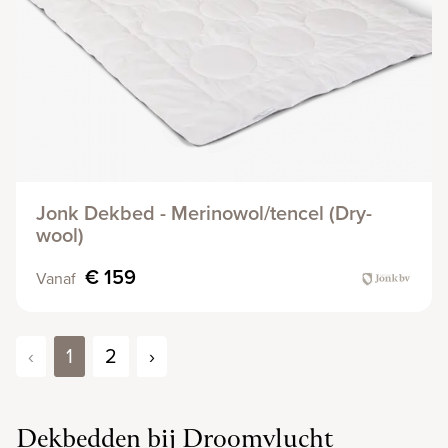
Jonk Dekbed - Merinowol/tencel (Dry-
wool)
€ 159
Vanaf
‹
1
2
›
Dekbedden bij Droomvlucht