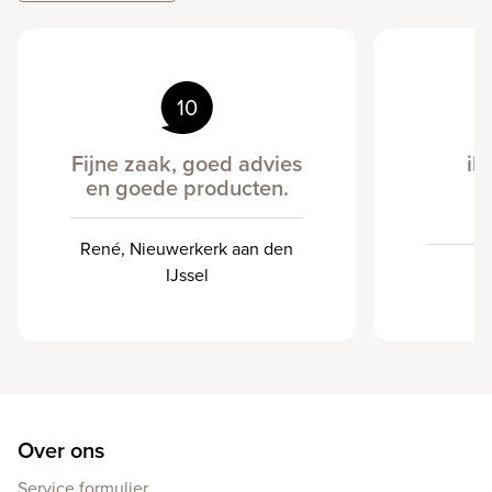
10
Fijne zaak, goed advies
ik
en goede producten.
René, Nieuwerkerk aan den
IJssel
Over ons
Service formulier