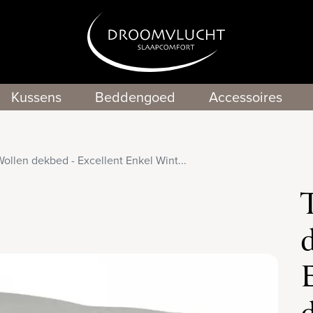
Kussens
Beddengoed
Accessoires
ollen dekbed - Excellent Enkel Wint...