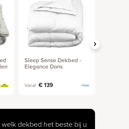
bed
Sleep Sense Dekbed -
Zenzo de
jden
Elegance Dons
€ 139
€ 1
Vanaf
Vanaf
 welk dekbed het beste bij u