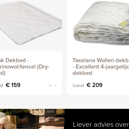
nk Dekbed -
Texelana Wollen dek
inowol/tencel (Dry-
- Excellent 4-jaargeti
l)
dekbed
€ 159
€ 209
af
Vanaf
Liever advies over