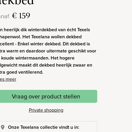
dekbed
€ 159
anaf
n heerlijk dik winterdekbed van écht Texels
hapenwol. Het Texelana wollen dekbed
cellent - Enkel winter dekbed. Dit dekbed is
tra warm en daardoor uitermate geschikt voor
 koude wintermaanden. Het hogere
lgewicht maakt dit dekbed heerlijk zwaar en
tra goed ventilerend.
es meer
Vraag over product stellen
Private shopping
Onze Texelana collectie vindt u in: