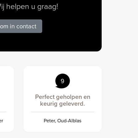
ij helpen u graag!
om in contact
9
Perfect geholpen en
keurig geleverd.
er
Peter, Oud-Alblas