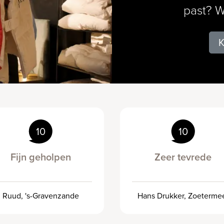
past? W
K
10
10
Fijn geholpen
Zeer tevrede
Ruud, 's-Gravenzande
Hans Drukker, Zoeterme