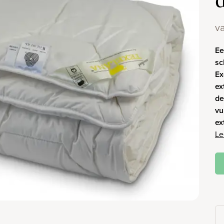
v
Ee
sc
Ex
ex
de
vu
ex
Le