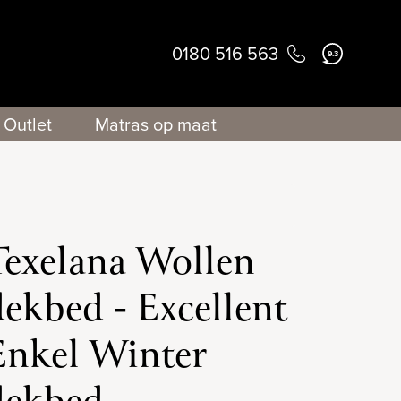
0180 516 563
9.3
Outlet
Matras op maat
Texelana Wollen
dekbed - Excellent
Enkel Winter