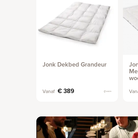
Jonk Dekbed Grandeur
Jo
Mer
woo
€ 389
Vanaf
Van