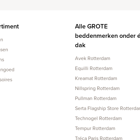
rtiment
Alle GROTE
beddenmerken onder 
en
dak
ssen
Avek Rotterdam
ns
Equilli Rotterdam
engoed
Kreamat Rotterdam
soires
Nillspring Rotterdam
Pullman Rotterdam
Serta Flagship Store Rotterd
Technogel Rotterdam
Tempur Rotterdam
Tréca Paris Rotterdam