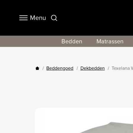
Menu
Navigation
Bedden
Matrassen
Beddengoed
Dekbedden
Texelana W