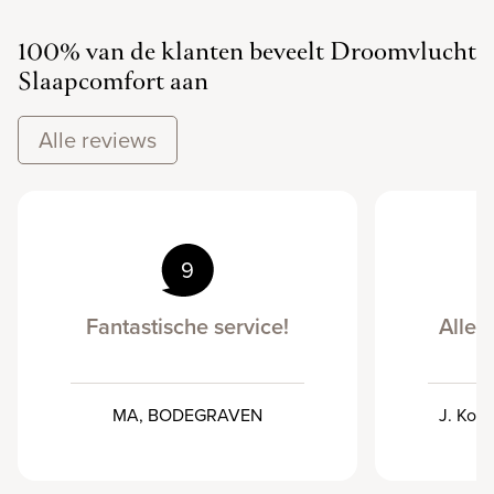
100% van de klanten beveelt Droomvlucht
Slaapcomfort aan
Alle reviews
9
Fantastische service!
Alles 
MA, BODEGRAVEN
J. Kort