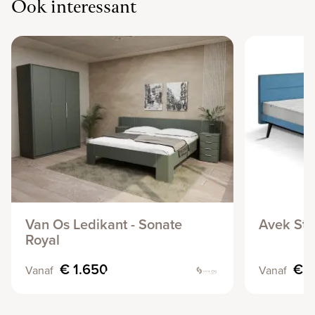
Ook interessant
Van Os Ledikant - Sonate
Avek Sti
Royal
€ 1.650
€ 3
Vanaf
Vanaf