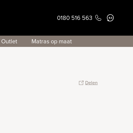
0180 516 563
9.3
Outlet
Matras op maat
Delen