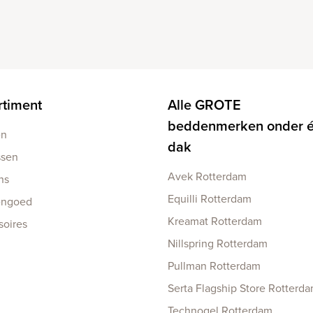
rtiment
Alle GROTE
beddenmerken onder 
en
dak
ssen
Avek Rotterdam
ns
Equilli Rotterdam
engoed
Kreamat Rotterdam
soires
Nillspring Rotterdam
Pullman Rotterdam
Serta Flagship Store Rotterd
Technogel Rotterdam