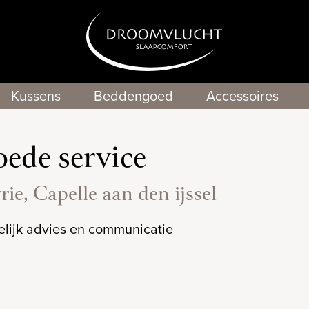
Kussens
Beddengoed
Accessoires
ede service
rie, Capelle aan den ijssel
elijk advies en communicatie