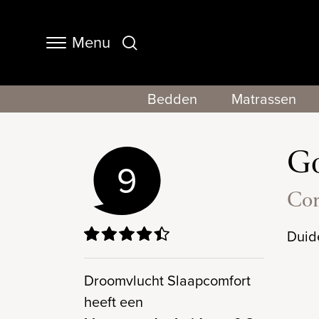
Menu
Navigation
Bedden
Matrassen
Go
9
Cor
Duid
Droomvlucht Slaapcomfort
heeft een