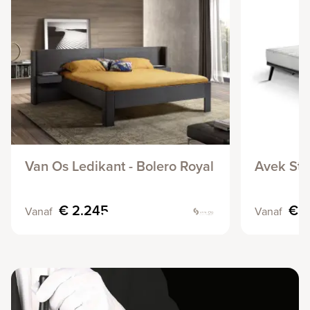
Van Os Ledikant - Bolero Royal
Avek Sti
€ 2.245
€ 
Vanaf
Vanaf