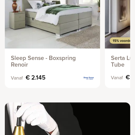
15% voordeel
Sleep Sense - Boxspring
Serta Lu
Renoir
Tube
€ 
€ 2.145
Vanaf
Vanaf