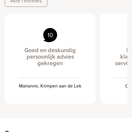
Alle reviews
10
Goed en deskundig
E
persoonlijk advies
klan
gekregen
servic
v
Marianne, Krimpen aan de Lek
Car