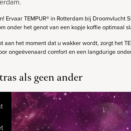
terdam.
t kan! Ervaar TEMPUR® in Rotterdam bij Droomvlucht
om onder het genot van een kopje koffie optimaal s
ot aan het moment dat u wakker wordt, zorgt het T
oor ongeëvenaard comfort en een langdurige onder
as als geen ander
t
t