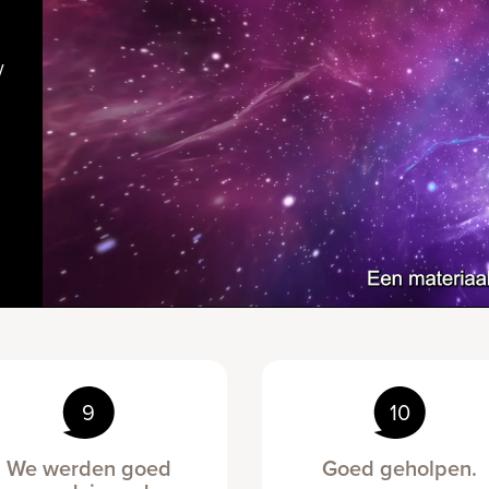
w
9
10
We werden goed
Goed geholpen.