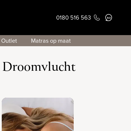
0180 516 563
9.3
Outlet
Matras op maat
j Droomvlucht