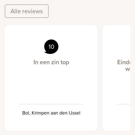
Alle reviews
10
In een zin top
Eindel
win
Bol, Krimpen aan den IJssel