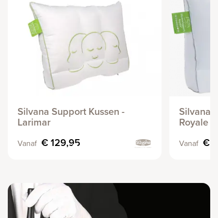
Silvana Support Kussen -
Silvana 
Larimar
Royale 6
€ 129,95
€ 1
Vanaf
Vanaf