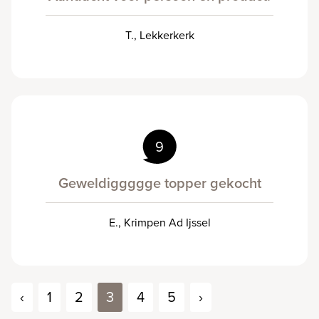
T., Lekkerkerk
9
Geweldiggggge topper gekocht
E., Krimpen Ad Ijssel
‹
1
2
3
4
5
›