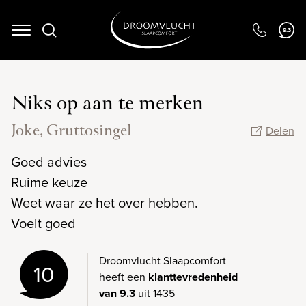
9.3
Navigation
Niks op aan te merken
Joke, Gruttosingel
Delen
Goed advies
Ruime keuze
Weet waar ze het over hebben.
Voelt goed
Droomvlucht Slaapcomfort
10
heeft een
klanttevredenheid
van 9.3
uit 1435