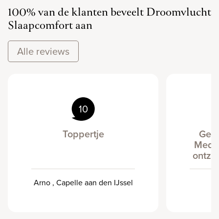
100% van de klanten beveelt Droomvlucht
Slaapcomfort aan
Alle reviews
10
Toppertje
Gewe
Mede
ontze
Arno , Capelle aan den IJssel