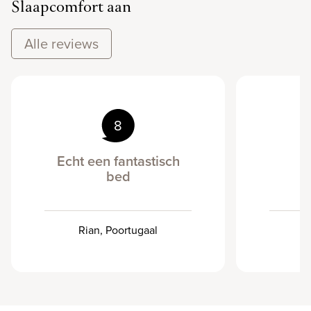
Slaapcomfort aan
Alle reviews
8
Echt een fantastisch
bed
Rian, Poortugaal
Ge