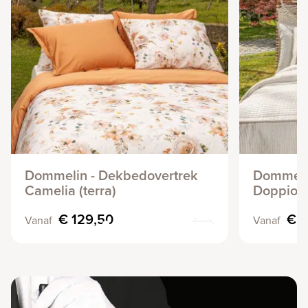
Dommelin - Dekbedovertrek
Dommeli
Camelia (terra)
Doppio
€ 129,50
€ 2
Vanaf
Vanaf