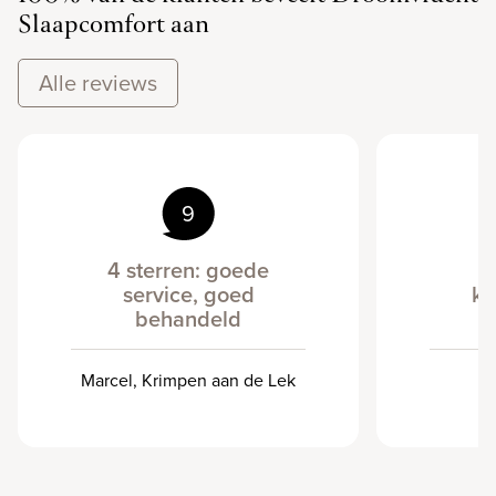
Slaapcomfort aan
Alle reviews
9
4 sterren: goede
D
service, goed
kl
behandeld
Marcel, Krimpen aan de Lek
Li