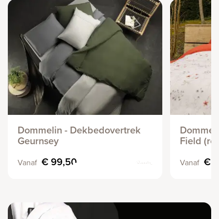
Dommelin - Dekbedovertrek
Dommeli
Geurnsey
Field (ro
€ 99,50
€ 1
Vanaf
Vanaf