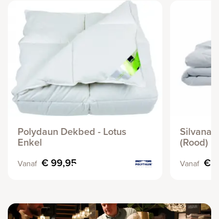
Polydaun Dekbed - Lotus
Silvana 
Enkel
(Rood)
€ 99,95
€ 
Vanaf
Vanaf