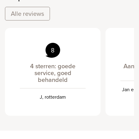
Alle reviews
8
4 sterren: goede
Aanb
service, goed
behandeld
Jan en 
J, rotterdam