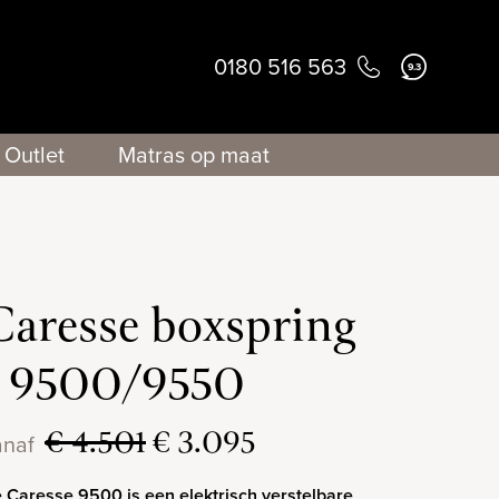
0180 516 563
9.3
Outlet
Matras op maat
Caresse boxspring
- 9500/9550
€ 4.501
€ 3.095
anaf
 Caresse 9500 is een elektrisch verstelbare