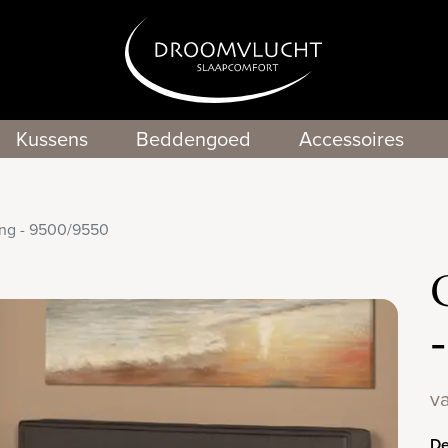
Kussens
Beddengoed
Accessoires
ing - 9500/9550
v
De