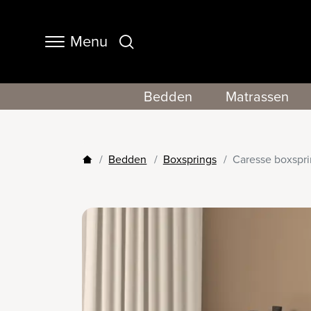
Menu
Navigation
Bedden
Matrassen
Bedden
Boxsprings
Caresse boxspr