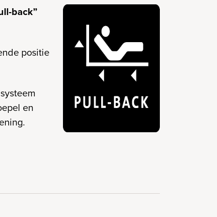
ull-back”
ende positie
k systeem
oepel en
ening.