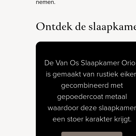
nemen.
Ontdek de slaapkam
De Van Os Slaapkamer Orio
is gemaakt van rustiek eike
gecombineerd met
gepoedercoat metaal
waardoor deze slaapkame
een stoer karakter krijgt.