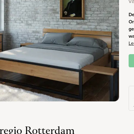
v
De
Or
ge
wa
Le
regio Rotterdam