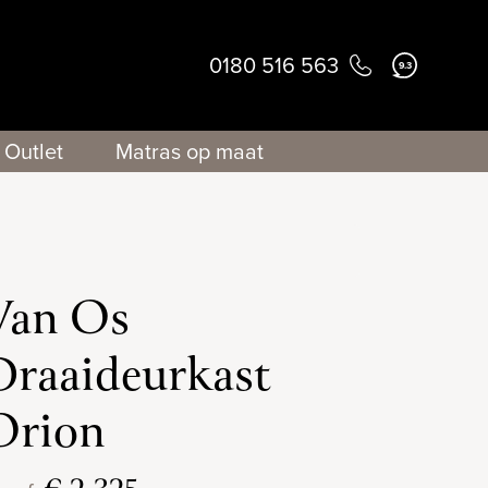
0180 516 563
9.3
Outlet
Matras op maat
Van Os
Draaideurkast
Orion