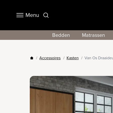
Menu
Navigation
Bedden
Matrassen
Accessoires
Kasten
Van Os Draaideu