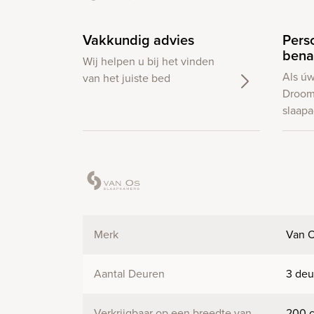
Vakkundig advies
Pers
bena
Wij helpen u bij het vinden
Als ú
van het juiste bed
Droom
slaapa
Merk
Van 
Aantal Deuren
3 deu
Verkrijgbaar op een breedte van
200 c