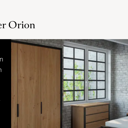
er Orion
n
n
r