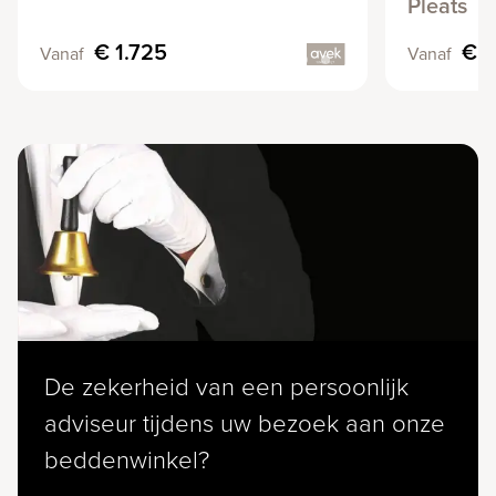
Pleats
€ 1.725
€ 3
Vanaf
Vanaf
De zekerheid van een persoonlijk
adviseur tijdens uw bezoek aan onze
beddenwinkel?