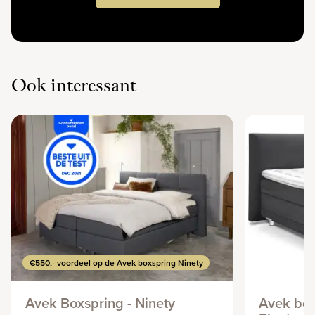
Ook interessant
€550,- voordeel op de Avek boxspring Ninety
Avek Boxspring - Ninety
Avek box