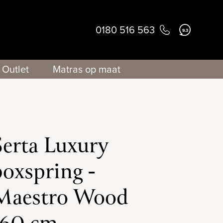
0180 516 563
9.3
Outlet
Matras op maat
Serta Luxury
boxspring -
Maestro Wood