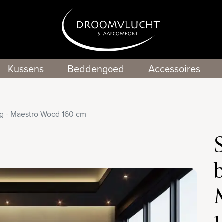
Kussens
Beddengoed
Accessoires
ng - Maestro Wood 160 cm