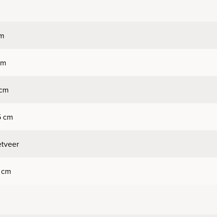
cm
cm
 cm
5 cm
tveer
2 cm