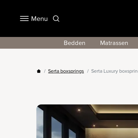
Menu
Navigation
Bedden
Matrassen
Serta boxsprings
Serta Luxury boxspri