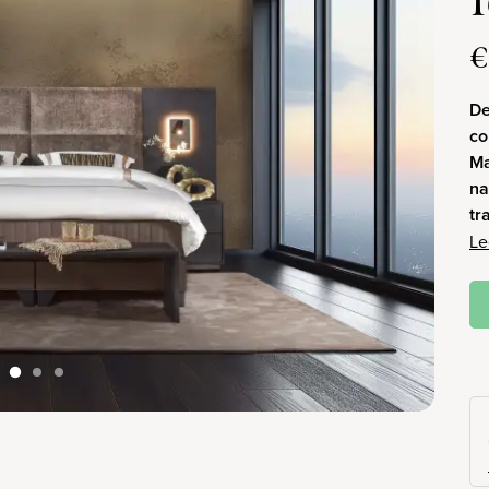
€
De
co
Ma
na
tr
Le