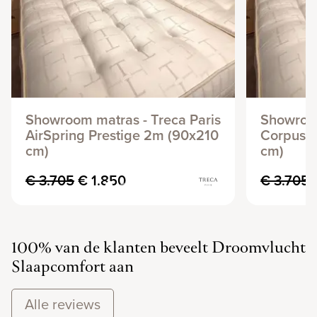
Showroom matras - Treca Paris
Showroom
AirSpring Prestige 2m (90x210
Corpus P
cm)
cm)
€ 3.705
€ 1.850
€ 3.705
100% van de klanten beveelt Droomvlucht
Slaapcomfort aan
Alle reviews