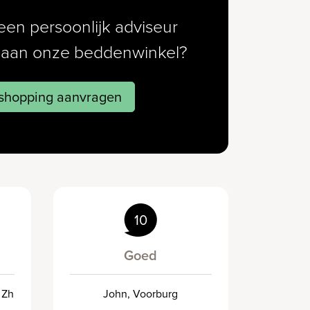
een persoonlijk adviseur
k aan onze beddenwinkel?
 shopping aanvragen
10
Goed
 Zh
John, Voorburg