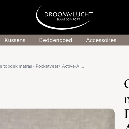
Kussens
Beddengoed
Accessoires
e topdek matras - Pocketveer+ Active-Ai...