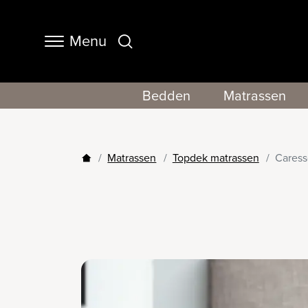
Menu
Navigation
Bedden
Matrassen
Matrassen
Topdek matrassen
Caress