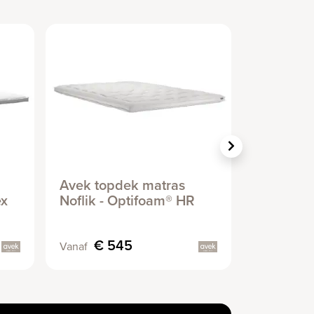
Avek topdek matras
Avek top
ex
Noflik - Optifoam® HR
- Innerzo
€ 545
€ 4
Vanaf
Vanaf