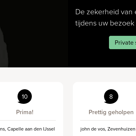
De zekerheid van 
tijdens uw bezoe
Private
10
8
Prima!
Prettig geholpen
ns, Capelle aan den IJssel
john de vos, Zevenhuizen