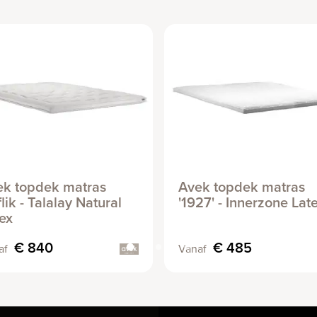
ek topdek matras
Avek topdek matras
lik - Talalay Natural
'1927' - Innerzone Lat
ex
€ 840
€ 485
af
Vanaf