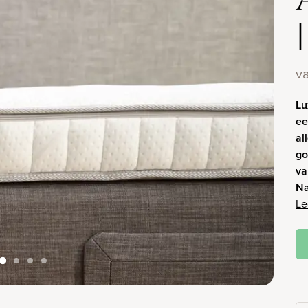
v
Lu
ee
al
go
va
Na
Le