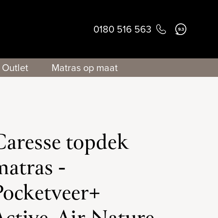
0180 516 563
9.3
Outlet
Matras op maat
Caresse topdek
matras -
Pocketveer+