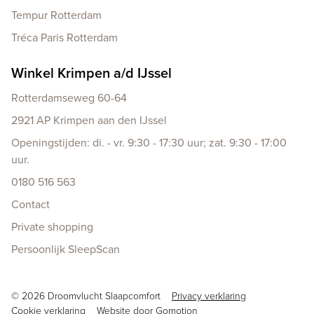
Tempur Rotterdam
Tréca Paris Rotterdam
Winkel Krimpen a/d IJssel
Rotterdamseweg 60-64
2921 AP Krimpen aan den IJssel
Openingstijden: di. - vr. 9:30 - 17:30 uur; zat. 9:30 - 17:00
uur.
0180 516 563
Contact
Private shopping
Persoonlijk SleepScan
Copyright navigation
© 2026 Droomvlucht Slaapcomfort
Privacy verklaring
Cookie verklaring
Website door
Gomotion