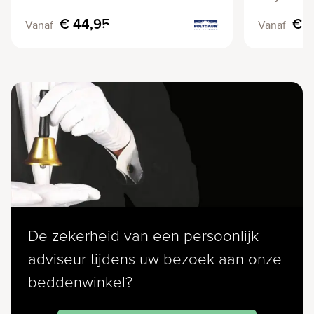
€ 44,95
€ 1
Vanaf
Vanaf
De zekerheid van een persoonlijk
adviseur tijdens uw bezoek aan onze
beddenwinkel?