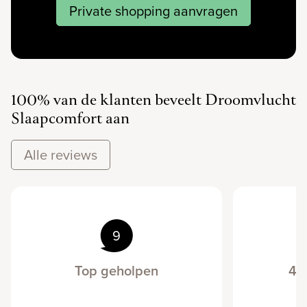
Private shopping aanvragen
100% van de klanten beveelt Droomvlucht
Slaapcomfort aan
Alle reviews
9
Top geholpen
4 
s