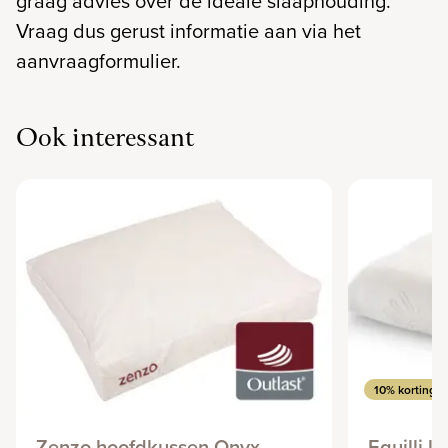
graag advies over de ideale slaaphouding.
Vraag dus gerust informatie aan via het
aanvraagformulier.
Ook interessant
10% korting |
Zenzo hoofdkussen Onyx
Equilli k