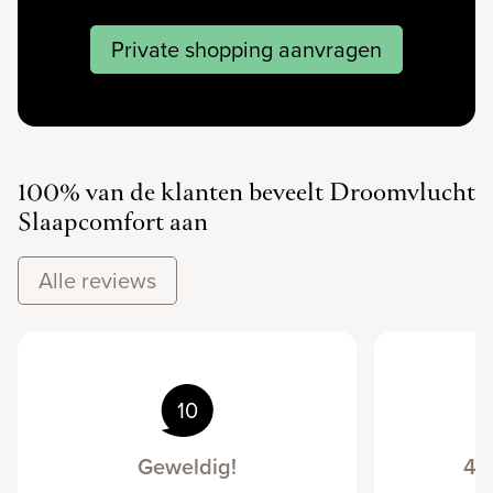
Private shopping aanvragen
100% van de klanten beveelt Droomvlucht
Slaapcomfort aan
Alle reviews
10
Geweldig!
4 
s