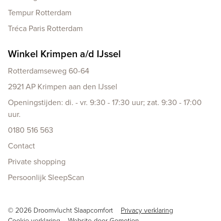
Tempur Rotterdam
Tréca Paris Rotterdam
Winkel Krimpen a/d IJssel
Rotterdamseweg 60-64
2921 AP Krimpen aan den IJssel
Openingstijden: di. - vr. 9:30 - 17:30 uur; zat. 9:30 - 17:00
uur.
0180 516 563
Contact
Private shopping
Persoonlijk SleepScan
Copyright navigation
© 2026 Droomvlucht Slaapcomfort
Privacy verklaring
Cookie verklaring
Website door
Gomotion