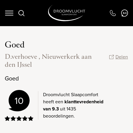
9.3
Navigation
Goed
D.verhoeve , Nieuwerkerk aan
Delen
den IJssel
Goed
Droomvlucht Slaapcomfort
10
heeft een
klanttevredenheid
van 9.3
uit 1435
beoordelingen.