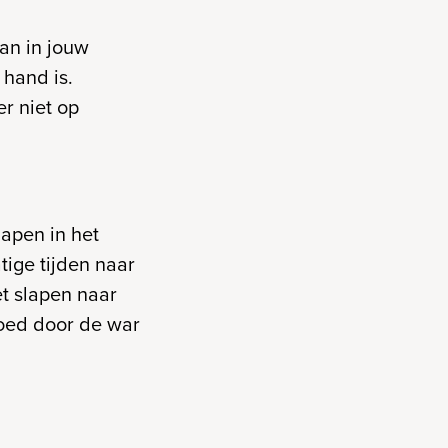
aan in jouw
hand is.
er niet op
lapen in het
ige tijden naar
et slapen naar
goed door de war