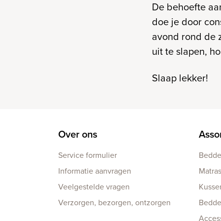
De behoefte aan
doe je door cons
avond rond de z
uit te slapen, h
Slaap lekker!
Over ons
Asso
Service formulier
Bedd
Informatie aanvragen
Matra
Veelgestelde vragen
Kusse
Verzorgen, bezorgen, ontzorgen
Bedd
Acces