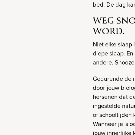
bed. De dag ka
WEG SNO
WORD.
Niet elke slaap
diepe slaap. En
andere. Snoozen 
Gedurende de na
door jouw biolo
hersenen dat de
ingestelde natuu
of schooltijde
Wanneer je 's o
jouw innerlijke 