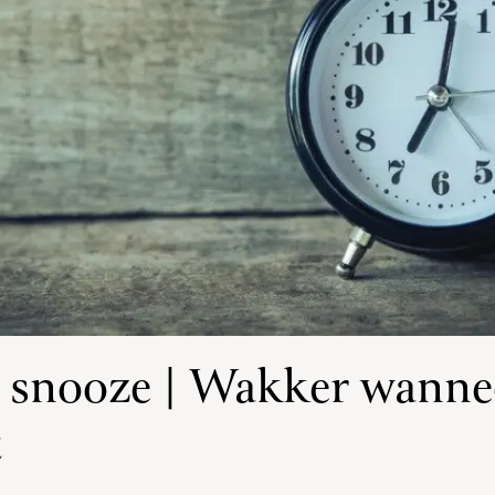
 snooze | Wakker wannee
t