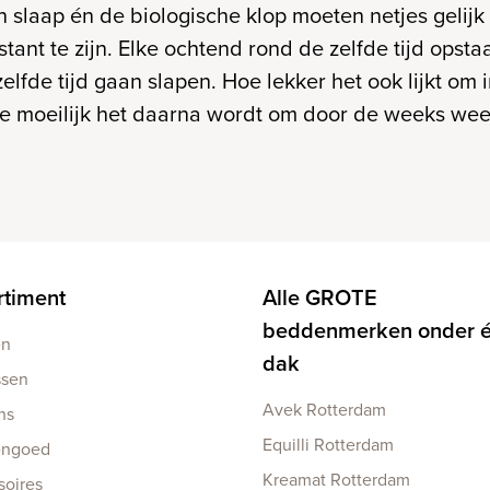
 slaap én de biologische klop moeten netjes gelijk 
tant te zijn. Elke ochtend rond de zelfde tijd opsta
elfde tijd gaan slapen. Hoe lekker het ook lijkt om
oe moeilijk het daarna wordt om door de weeks weer 
rtiment
Alle GROTE
beddenmerken onder 
en
dak
ssen
Avek Rotterdam
ns
Equilli Rotterdam
engoed
Kreamat Rotterdam
soires