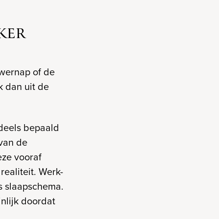
KER
owernap of de
k dan uit de
 deels bepaald
 van de
eze vooraf
realiteit. Werk-
s slaapschema.
nlijk doordat