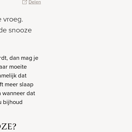
Delen
e vroeg.
 de snooze
rdt, dan mag je
Maar moeite
amelijk dat
ft meer slaap
en wanneer dat
u bijhoud
ZE?