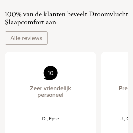
100% van de klanten beveelt Droomvlucht
Slaapcomfort aan
Alle reviews
10
Zeer vriendelijk
Prett
personeel
v
D., Epse
J., Ca