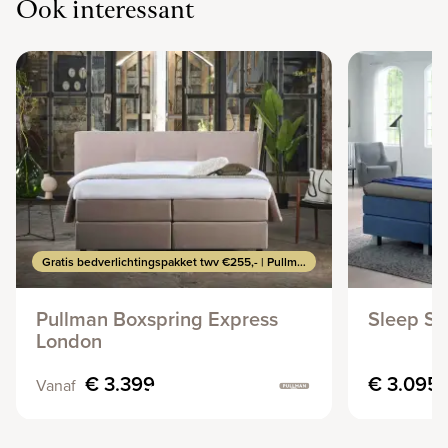
Ook interessant
Gratis bedverlichtingspakket twv €255,- | Pullman Express Actie
Pullman Boxspring Express
Sleep Se
London
€ 3.399
€ 3.095
Vanaf