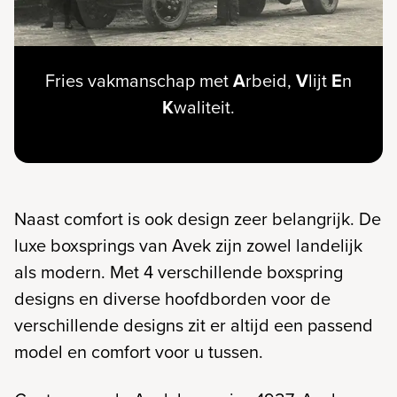
Fries vakmanschap met
A
rbeid,
V
lijt
E
n
K
waliteit.
Naast comfort is ook design zeer belangrijk. De
luxe boxsprings van Avek zijn zowel landelijk
als modern. Met 4 verschillende boxspring
designs en diverse hoofdborden voor de
verschillende designs zit er altijd een passend
model en comfort voor u tussen.