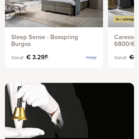
Sleep Sense - Boxspring
Caresse 
Burgos
6800/68
€ 3.295
€ 3
Vanaf
Vanaf