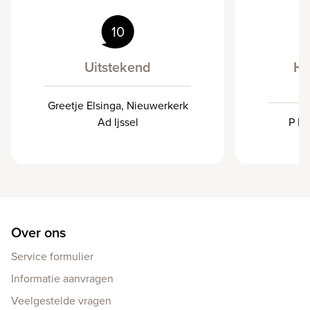
10
Uitstekend
He
Greetje Elsinga, Nieuwerkerk
Ad Ijssel
P Ba
Over ons
Service formulier
Informatie aanvragen
Veelgestelde vragen