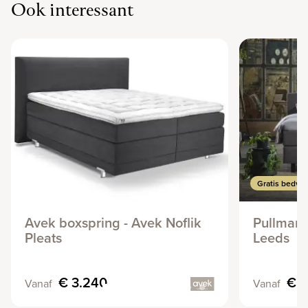
Ook interessant
Avek boxspring - Avek Noflik
Pullman 
Pleats
Leeds
€ 3.240
€ 
Vanaf
Vanaf