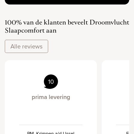
100% van de klanten beveelt Droomvlucht
Slaapcomfort aan
Alle reviews
10
prima levering
PM, Krimpen a/d IJssel
Eli