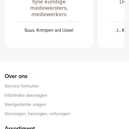
fijne kundige
De 
medewersters,
medewerkers
Suus, Krimpen a/d IJssel
J., Kr
Over ons
Service formulier
Informatie aanvragen
Veelgestelde vragen
Verzorgen, bezorgen, ontzorgen
Assortiment