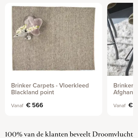
Brinker Carpets - Vloerkleed
Brinker 
Blackland point
Afghano
€ 566
€ 1
Vanaf
Vanaf
100% van de klanten beveelt Droomvlucht