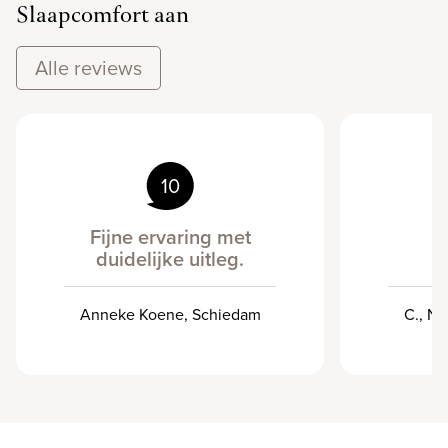
Slaapcomfort aan
Alle reviews
10
Fijne ervaring met
duidelijke uitleg.
Anneke Koene, Schiedam
C., Ni