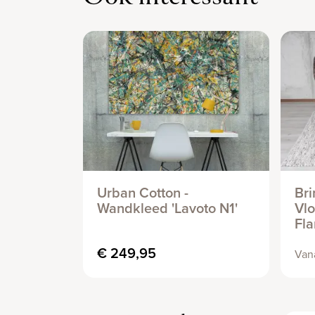
Urban Cotton -
Bri
Wandkleed 'Lavoto N1'
Vl
Fl
€ 249,95
Van