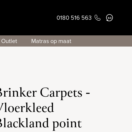
0180 516 563
9.3
Outlet
Matras op maat
Brinker Carpets -
Vloerkleed
Blackland point