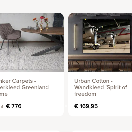
nker Carpets -
Urban Cotton -
oerkleed Greenland
Wandkleed 'Spirit of
ame
freedom'
€ 776
€ 169,95
af