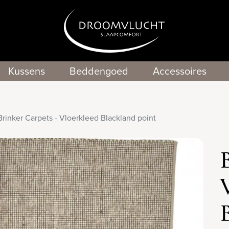
Kussens
Beddengoed
Accessoires
Brinker Carpets - Vloerkleed Blackland point