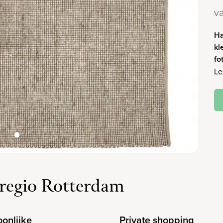
v
Ha
kl
fo
Le
regio Rotterdam
oonlijke
Private shopping