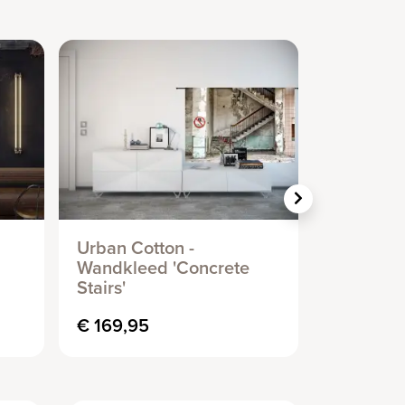
Urban Cotton -
Urban Co
Wandkleed 'Concrete
Wandklee
Stairs'
€ 169,95
€ 169,95