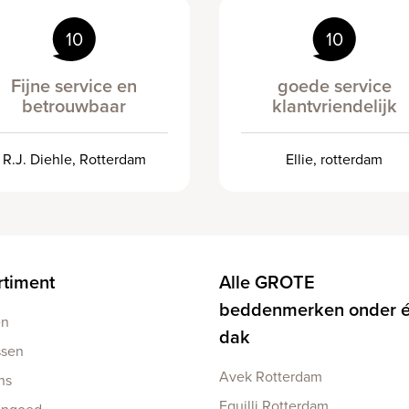
10
10
Fijne service en
goede service
betrouwbaar
klantvriendelijk
R.J. Diehle, Rotterdam
Ellie, rotterdam
rtiment
Alle GROTE
beddenmerken onder 
en
dak
ssen
Avek Rotterdam
ns
Equilli Rotterdam