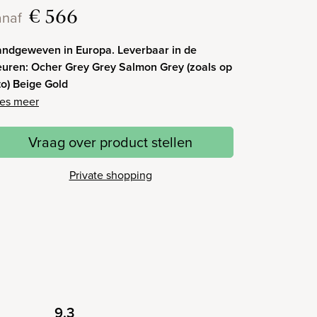
€ 566
anaf
ndgeweven in Europa. Leverbaar in de
euren: Ocher Grey Grey Salmon Grey (zoals op
to) Beige Gold
es meer
Vraag over product stellen
Private shopping
9.3