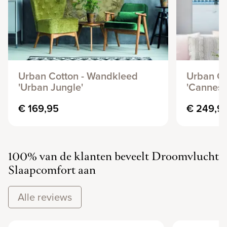
Urban Cotton - Wandkleed
Urban Co
'Urban Jungle'
'Cannes'
€ 169,95
€ 249,9
100% van de klanten beveelt Droomvlucht
Slaapcomfort aan
Alle reviews