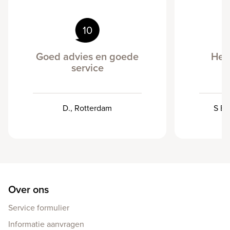
10
Goed advies en goede
Heel
service
D., Rotterdam
S Be
Over ons
Service formulier
Informatie aanvragen