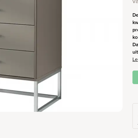
v
De
kw
pr
ko
Da
ui
Le