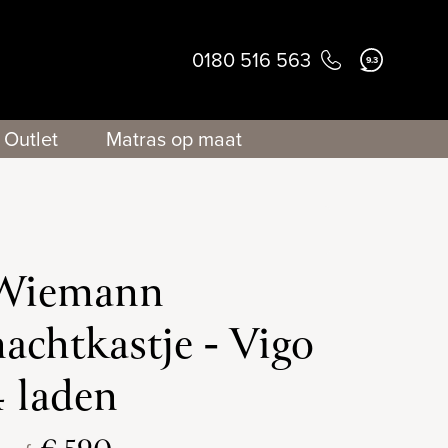
0180 516 563
9.3
Outlet
Matras op maat
Wiemann
nachtkastje - Vigo
4 laden