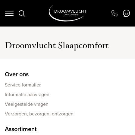
Navigation
9.3
Droomvlucht Slaapcomfort
Over ons
Service formulier
Informatie aanvragen
Veelgestelde vragen
Verzorgen, bezorgen, ontzorgen
Assortiment