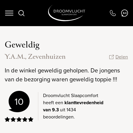
9.3
Navigation
Geweldig
Y.A.M., Zevenhuizen
Delen
In de winkel geweldig geholpen. De jongens
van de bezorging waren geweldig toppie !!!
Droomvlucht Slaapcomfort
10
heeft een
klanttevredenheid
van 9.3
uit 1434
beoordelingen.