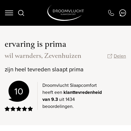
9.3
Navigation
ervaring is prima
wil warnders, Zevenhuizen
Delen
zijn heel tevreden slaapt prima
Droomvlucht Slaapcomfort
10
heeft een
klanttevredenheid
van 9.3
uit 1434
beoordelingen.