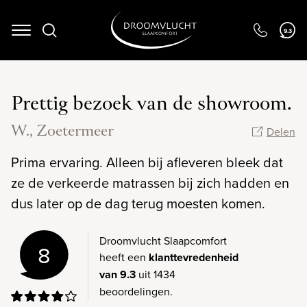
Navigation
9.3
Prettig bezoek van de showroom.
W., Zoetermeer
Delen
Prima ervaring. Alleen bij afleveren bleek dat
ze de verkeerde matrassen bij zich hadden en
dus later op de dag terug moesten komen.
Droomvlucht Slaapcomfort
8
heeft een
klanttevredenheid
van 9.3
uit 1434
beoordelingen.