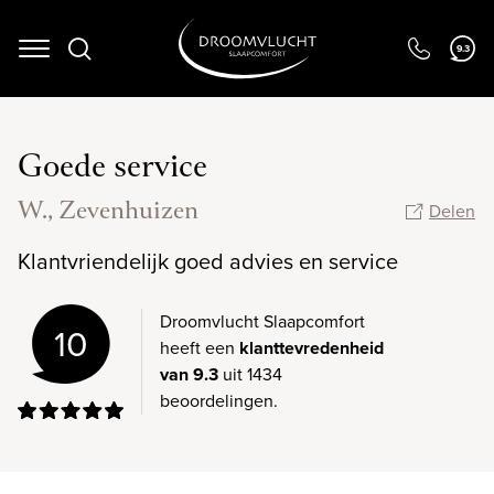
9.3
Navigation
Goede service
W., Zevenhuizen
Delen
Klantvriendelijk goed advies en service
Droomvlucht Slaapcomfort
10
heeft een
klanttevredenheid
van 9.3
uit 1434
beoordelingen.