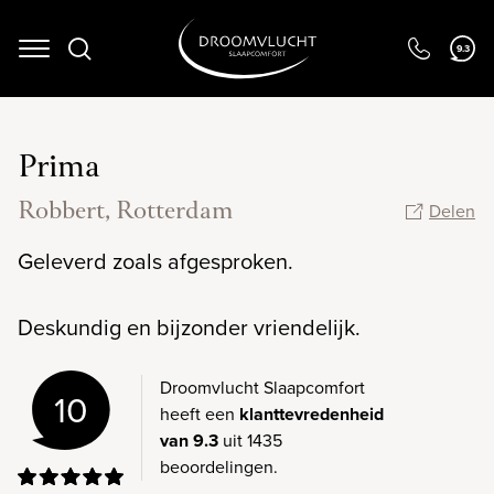
9.3
Navigation
Prima
Robbert, Rotterdam
Delen
Geleverd zoals afgesproken.
Deskundig en bijzonder vriendelijk.
Droomvlucht Slaapcomfort
10
heeft een
klanttevredenheid
van 9.3
uit 1435
beoordelingen.