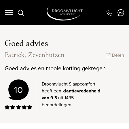
9.3
Navigation
Goed advies
Patrick, Zevenhuizen
Delen
Goed advies en mooie korting gekregen.
Droomvlucht Slaapcomfort
10
heeft een
klanttevredenheid
van 9.3
uit 1435
beoordelingen.