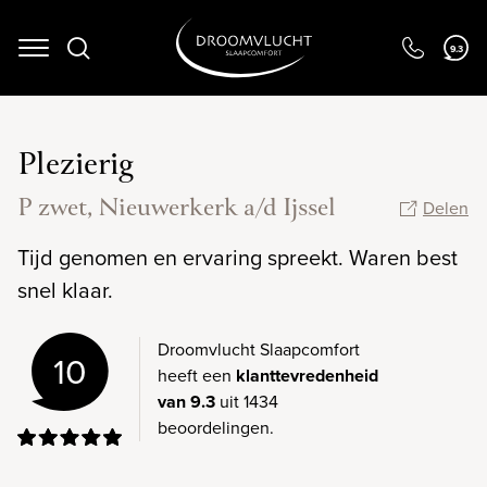
Navigation
9.3
Plezierig
P zwet, Nieuwerkerk a/d Ijssel
Delen
Tijd genomen en ervaring spreekt. Waren best
snel klaar.
Droomvlucht Slaapcomfort
10
heeft een
klanttevredenheid
van 9.3
uit 1434
beoordelingen.