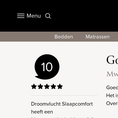
Menu
Navigation
Bedden
Matrassen
G
10
Mw.
Goed
Het i
Over
Droomvlucht Slaapcomfort
heeft een