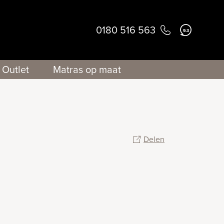
0180 516 563
9.3
Outlet
Matras op maat
Delen