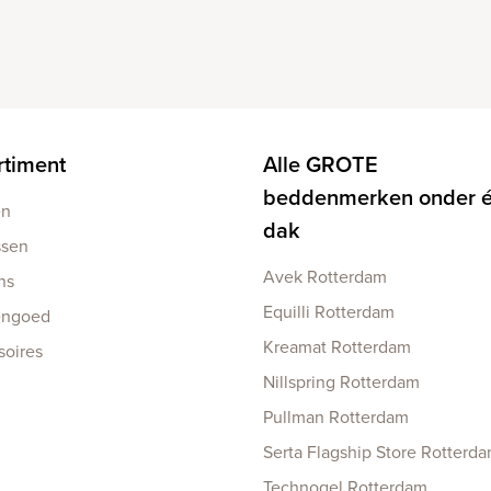
rtiment
Alle GROTE
beddenmerken onder 
en
dak
ssen
Avek Rotterdam
ns
Equilli Rotterdam
engoed
Kreamat Rotterdam
soires
Nillspring Rotterdam
Pullman Rotterdam
Serta Flagship Store Rotterd
Technogel Rotterdam