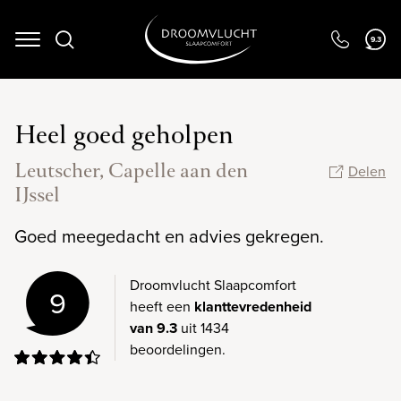
9.3
Navigation
Heel goed geholpen
Leutscher, Capelle aan den
Delen
IJssel
Goed meegedacht en advies gekregen.
Droomvlucht Slaapcomfort
9
heeft een
klanttevredenheid
van 9.3
uit 1434
beoordelingen.