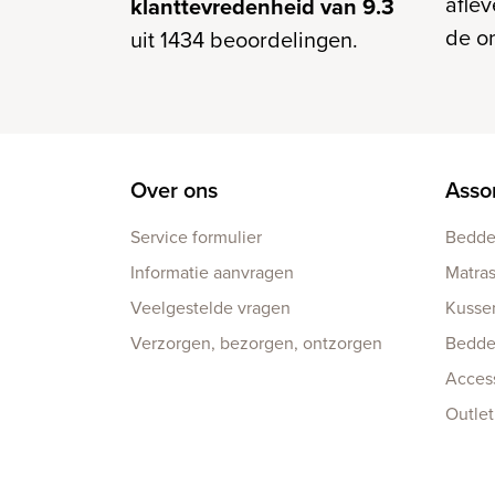
afle
klanttevredenheid van 9.3
de o
uit 1434 beoordelingen.
Over ons
Asso
Service formulier
Bedd
Informatie aanvragen
Matra
Veelgestelde vragen
Kusse
Verzorgen, bezorgen, ontzorgen
Bedd
Acces
Outlet