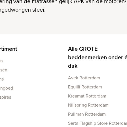
vering van de matrassen gelijk APK van de motoren/
ngedwongen sfeer.
rtiment
Alle GROTE
beddenmerken onder 
en
dak
ssen
Avek Rotterdam
ns
Equilli Rotterdam
engoed
Kreamat Rotterdam
soires
Nillspring Rotterdam
Pullman Rotterdam
Serta Flagship Store Rotterd