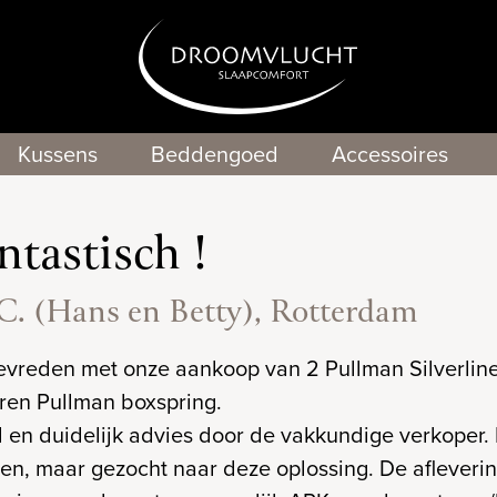
Kussens
Beddengoed
Accessoires
ntastisch !
.C. (Hans en Betty), Rotterdam
tevreden met onze aankoop van 2 Pullman Silverline
ren Pullman boxspring.
 en duidelijk advies door de vakkundige verkoper.
en, maar gezocht naar deze oplossing. De afleverin