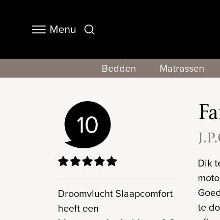
Menu
Navigation
Bedden
Matrassen
Fa
10
J.P
Dik 
moto
Goed
Droomvlucht Slaapcomfort
te do
heeft een