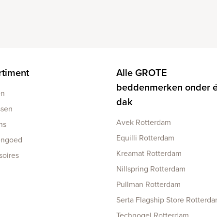
rtiment
Alle GROTE
beddenmerken onder 
en
dak
ssen
Avek Rotterdam
ns
Equilli Rotterdam
engoed
Kreamat Rotterdam
soires
Nillspring Rotterdam
Pullman Rotterdam
Serta Flagship Store Rotterd
Technogel Rotterdam