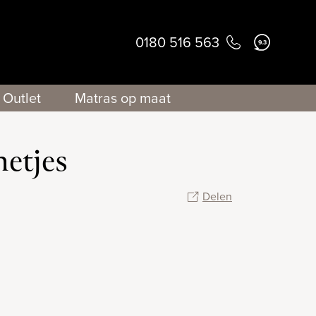
0180 516 563
9.3
Outlet
Matras op maat
netjes
Delen