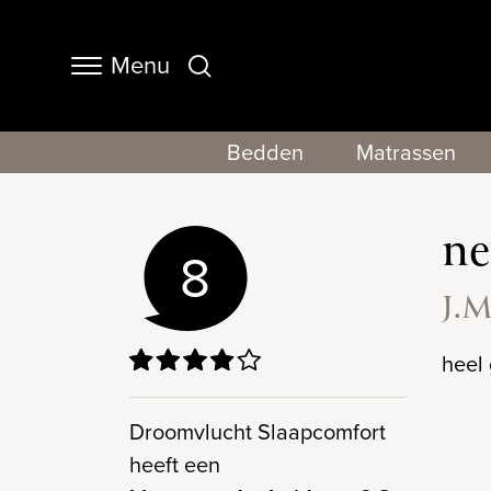
Menu
Navigation
Bedden
Matrassen
ne
8
J.M
heel
Droomvlucht Slaapcomfort
heeft een