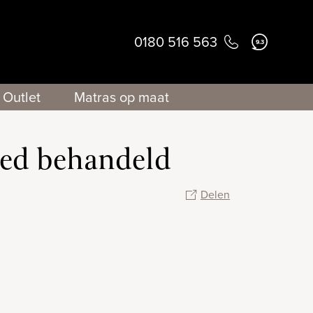
0180 516 563
9.3
Outlet
Matras op maat
goed behandeld
Delen