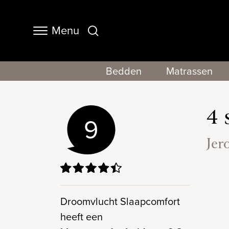
Menu
Navigation
Bedden
Matrassen
4 
9
Jer
Droomvlucht Slaapcomfort
heeft een