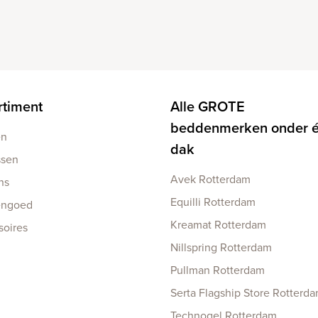
rtiment
Alle GROTE
beddenmerken onder 
en
dak
ssen
Avek Rotterdam
ns
Equilli Rotterdam
engoed
Kreamat Rotterdam
soires
Nillspring Rotterdam
Pullman Rotterdam
Serta Flagship Store Rotterd
Technogel Rotterdam