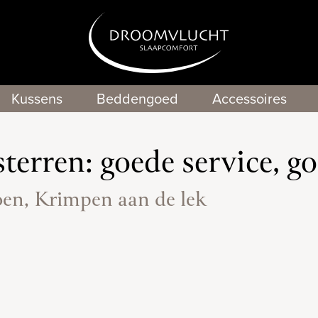
Kussens
Beddengoed
Accessoires
sterren: goede service, 
oen, Krimpen aan de lek