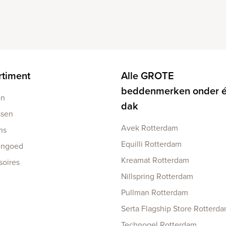
rtiment
Alle GROTE
beddenmerken onder 
en
dak
ssen
Avek Rotterdam
ns
Equilli Rotterdam
engoed
Kreamat Rotterdam
soires
Nillspring Rotterdam
Pullman Rotterdam
Serta Flagship Store Rotterd
Technogel Rotterdam