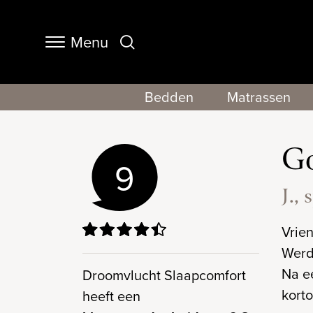
Menu
Navigation
Bedden
Matrassen
Go
9
J., 
Vrie
Werd 
Na e
Droomvlucht Slaapcomfort
kort
heeft een