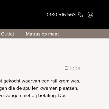
0180 516 563
9.3
Outlet
Matras op maat
Delen
st gekocht waarvan een rail krom was,
ongen die de spullen kwamen plaatsen.
ervangen met bij betaling. Dus