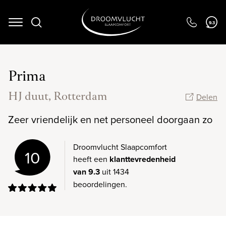
Navigation
9.3
Prima
HJ duut, Rotterdam
Delen
Zeer vriendelijk en net personeel doorgaan zo
Droomvlucht Slaapcomfort
10
heeft een
klanttevredenheid
van 9.3
uit 1434
beoordelingen.