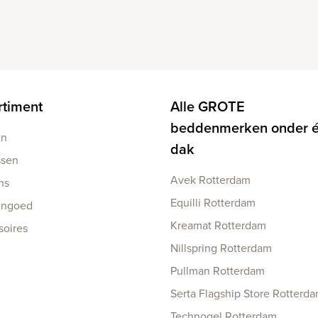
rtiment
Alle GROTE
beddenmerken onder 
en
dak
ssen
Avek Rotterdam
ns
Equilli Rotterdam
engoed
Kreamat Rotterdam
soires
Nillspring Rotterdam
Pullman Rotterdam
Serta Flagship Store Rotterd
Technogel Rotterdam