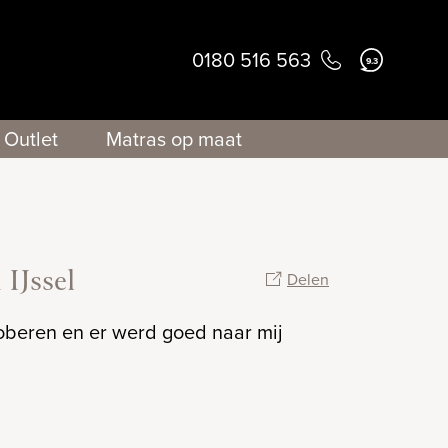
0180 516 563
9.3
Outlet
Matras op maat
IJssel
Delen
proberen en er werd goed naar mij