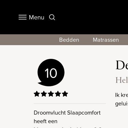
Menu
Navigation
Bedden
Matrassen
De
10
Hel
Ik kr
gelui
Droomvlucht Slaapcomfort
heeft een