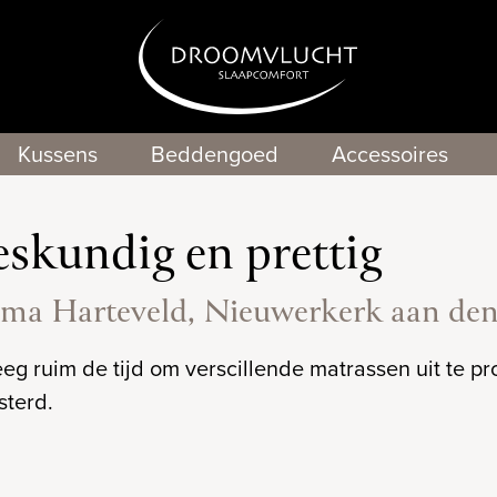
Kussens
Beddengoed
Accessoires
skundig en prettig
ma Harteveld, Nieuwerkerk aan den 
eeg ruim de tijd om verscillende matrassen uit te 
sterd.