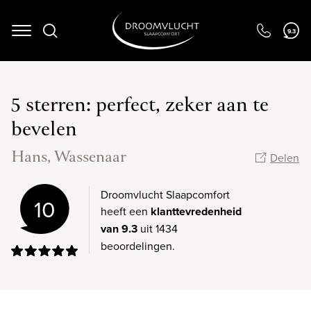
Navigation
9.3
5 sterren: perfect, zeker aan te
bevelen
Hans, Wassenaar
Delen
Droomvlucht Slaapcomfort
10
heeft een
klanttevredenheid
van 9.3
uit 1434
beoordelingen.